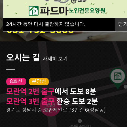
031-752-3885
24
시간 동안 다시 열람하지 않습니다.
닫
031-752-3886
오시는 길
자세히 보기
8호선
분당선
모란역 2번 출구
에서 도보 8분
모란역 3번 출구
환승 도보 2분
경기도 성남시 중원구 제일로 73번길 6(성남동)