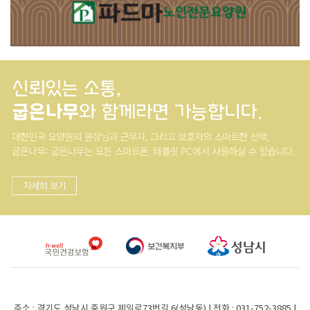
주소 : 경기도 성남시 중원구 제일로73번길 6(성남동) | 전화 : 031-752-3885 |