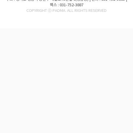
팩스 : 031-752-3887
COPYRIGHT ⓒ PADMA. ALL RIGHTS RESERVED